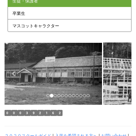
生徒・保護者
卒業生
マスコットキャラクター
p
n
r
e
e
x
v
t
i
o
u
s
0
0
0
3
9
2
1
6
2
２０２０スクールガイド
|
入学を希望される方へ
|
お問い合わせ
|