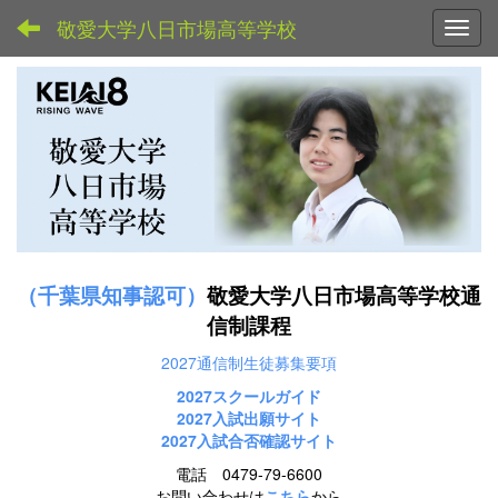
敬愛大学八日市場高等学校
Toggl
（千葉県知事認可）
敬愛大学八日市場高等学校通
信制課程
2027通信制生徒募集要項
2027スクールガイド
2027
入試出願サイト
2027入試合否確認サイト
電話 0479-79-6600
お問い合わせは
こちら
から