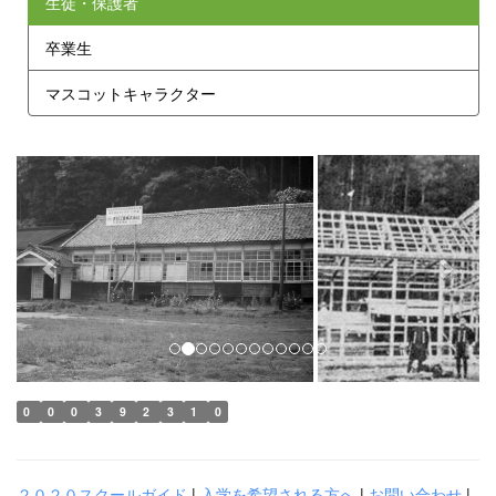
生徒・保護者
卒業生
マスコットキャラクター
p
n
r
e
e
x
v
t
i
o
u
s
0
0
0
3
9
2
3
1
0
２０２０スクールガイド
|
入学を希望される方へ
|
お問い合わせ
|