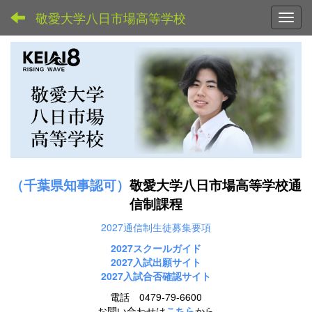
敬愛大学八日市場高等学校
Toggl
（千葉県知事認可）
敬愛大学八日市場高等学校通
信制課程
2027通信制生徒募集要項
2027スクールガイド
2027
入試出願サイト
2027入試合否確認サイト
電話 0479-79-6600
お問い合わせは
こちら
から