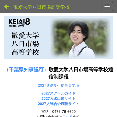
敬愛大学八日市場高等学校
Toggl
（千葉県知事認可）
敬愛大学八日市場高等学校通
信制課程
2027通信制生徒募集要項
2027スクールガイド
2027
入試出願サイト
2027入試合否確認サイト
電話 0479-79-6600
お問い合わせは
こちら
から