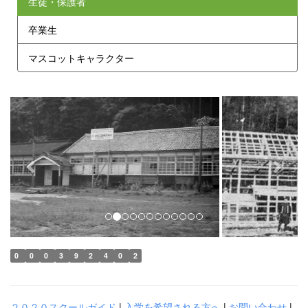
生徒・保護者
卒業生
マスコットキャラクター
p
n
r
e
e
x
v
t
i
o
u
s
0
0
0
3
9
2
4
0
2
２０２０スクールガイド
|
入学を希望される方へ
|
お問い合わせ
|