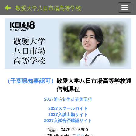
敬愛大学八日市場高等学校
Toggl
（千葉県知事認可）
敬愛大学八日市場高等学校通
信制課程
2027通信制生徒募集要項
2027スクールガイド
2027
入試出願サイト
2027入試合否確認サイト
電話 0479-79-6600
お問い合わせは
こちら
から