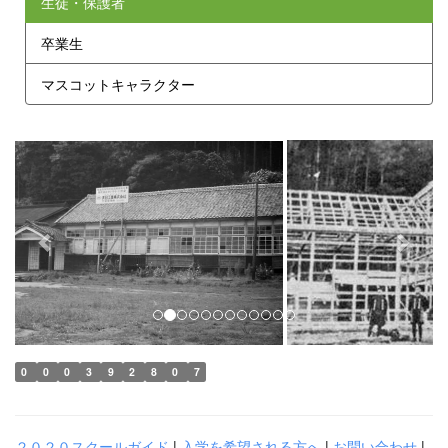
生徒・保護者
卒業生
マスコットキャラクター
p
n
r
e
e
x
v
t
i
o
u
s
0
0
0
3
9
2
8
0
7
２０２０スクールガイド
|
入学を希望される方へ
|
お問い合わせ
|