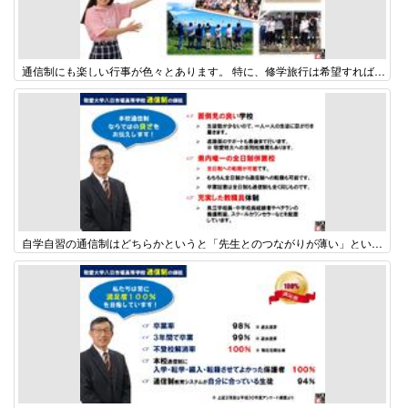
通信制にも楽しい行事が色々とあります。 特に、修学旅行は希望すれば毎年参加可能ですし、遠足は家族の参加も可能です。 それ以外にもスポーツ大会やボランティア活動などもあり、同級生との交流も深まりますよ。
自学自習の通信制はどちらかというと「先生とのつながりが薄い」というイメージがあるかもしれませんが、本校は全然違います。特に地元の生徒が多いということもあるのかもしれませんが、スクーリング以外でも学校に顔を出す生徒も多く、先生方も熱心に面倒を見ています。 また、本校は県内で唯一の全日制、通信制併置校ですから、全日制から通信制へ、通信制から全日制へと転籍することができます。