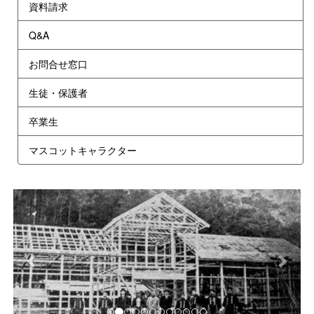
資料請求
Q&A
お問合せ窓口
生徒・保護者
卒業生
マスコットキャラクター
p
n
r
e
e
x
v
t
i
o