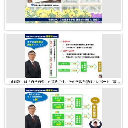
「通信制」は「自学自習」が原則です。その学習形態は「レポート（添削指導）」と「スクーリング（面接指導）」から成り立っています。 レポートは自宅で行いますが、分からないときはWebの専用サイトやメールで問い合わせたり、時として先生に聞くために直接来校する生徒もいます。 スクーリングは年間14回（前期7回、後期7回）実施します。土曜日と日曜日に全く同じ内容で実施しているので、都合の良い曜日を選んで出席し、先生からの直接指導を受けます。 レポートですべて合格点を取り、スクーリングにすべて出席するこにより、定期考査を受験することができます。 そして、定期考査に合格すると、単位取得につながります。 高校卒業の資格を取得するためには、74単位以上取得しなければなりません。