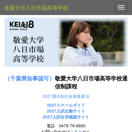
敬愛大学八日市場高等学校
Toggl
（千葉県知事認可）
敬愛大学八日市場高等学校通
信制課程
2027通信制生徒募集要項
2027スクールガイド
2027
入試出願サイト
2027入試合否確認サイト
電話 0479-79-6600
お問い合わせは
こちら
から