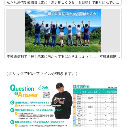
私たち通信制教職員は常に「満足度１００％」を目指して取り組んでいます。 私たちと一緒に学びを深めてみませんか？
本校通信制で「輝く未来に向かって羽ばたきましょう！」。 本校通信制に興味・関心が沸いてきたら、いつでも結構ですのでお問い合わせください。 個別相談は１年を通して実施しています。 まずはお電話を！
（クリックでPDFファイルが開きます。）