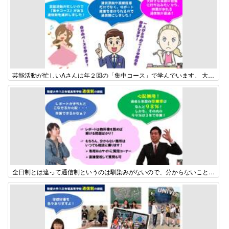
芸能活動が忙しいAさんは年２回の「集中コース」で学んでいます。 大学で興味のある学びを深めたいと考えているBさんは「週２コース」を選択し、平日は自宅や学校で受験勉強に打ち込んでいます。 中学校までの学習に不安があったCさんは「週２プラスサポートコース」を選択し、水曜日、木曜日、金曜日にサポート授業を受けています。
全日制とは違って通信制というのは馴染みがないので、分からないことや、不安なことも多いかもしれませんね。 まずは、左のメニューから「Q&A」のページをクリックしてみてください。 それでも、分からないことなどありましたら、「お問い合わせ窓口」から問い合わせてください。 もちろん、直接学校に来て色々と質問をぶつけていただいても結構ですよ。その時は、事前に連絡して時間を調整してくださいね。