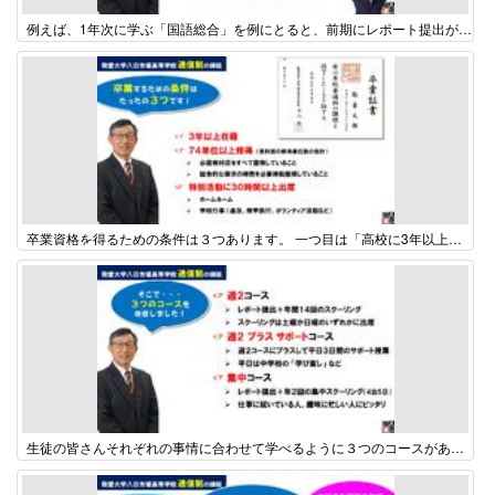
例えば、1年次に学ぶ「国語総合」を例にとると、前期にレポート提出が6回、スクーリングが2時間あります。 このレポート全てに合格し、スクーリング2時間に出席することにより前期定期考査受験資格を得ることなります。 次に、後期も同様にレポート提出が6回、スクーリングが2時間ありますので、レポート全てに合格し、スクーリング2時間に出席することにより後期定期考査受験資格を得ることになります。 そして、受験した前期及び後期定期考査で合格点を取ることにより、「国語総合」4単位の単位修得が認められることになります。
卒業資格を得るための条件は３つあります。 一つ目は「高校に3年以上在籍する」ということ。 二つ目は「各科目の修得単位数の合計が74単位以上となる」ということ。 三つ目は「ホームルームや行事等の特別活動に30時間以上出席する」ということ。 この３つの条件をすべて満たすことにより「高校卒業」の資格を得ることができます。 難しそうに見えるかもしれませんが、本校通信制では、９８％の生徒がきちんと卒業し、その中の９９％の生徒は３年間で卒業しています。
生徒の皆さんそれぞれの事情に合わせて学べるように３つのコースがあります。 コースの詳細については、「特色及び教育内容」のページを御覧ください。