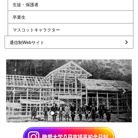
生徒・保護者
卒業生
マスコットキャラクター
通信制Webサイト
p
n
r
e
e
x
v
t
i
o
u
s