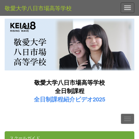
敬愛大学八日市場高等学校
Toggl
敬愛大学八日市場高等学校
全日制課程
全日制課程紹介ビデオ2025
スクールガイド