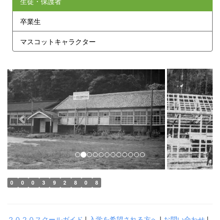
生徒・保護者
卒業生
マスコットキャラクター
p
n
r
e
e
x
v
t
i
o
u
s
0
0
0
3
9
2
8
0
8
２０２０スクールガイド
|
入学を希望される方へ
|
お問い合わせ
|