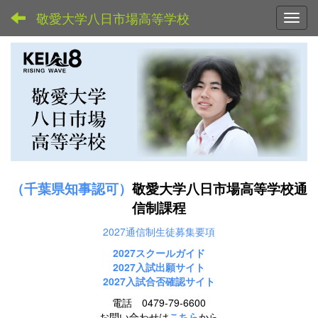
敬愛大学八日市場高等学校
Toggl
（千葉県知事認可）
敬愛大学八日市場高等学校通
信制課程
2027通信制生徒募集要項
2027スクールガイド
2027
入試出願サイト
2027入試合否確認サイト
電話 0479-79-6600
お問い合わせは
こちら
から