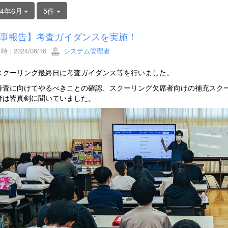
24年6月
5件
事報告】考査ガイダンスを実施！
 : 2024/06/16
システム管理者
スクーリング最終日に考査ガイダンス等を行いました。
考査に向けてやるべきことの確認、スクーリング欠席者向けの補充スク
者は皆真剣に聞いていました。