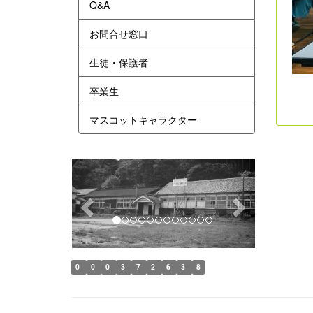
Q&A
お問合せ窓口
生徒・保護者
卒業生
マスコットキャラクター
p
n
r
e
e
x
v
t
i
o
0
0
0
3
7
2
6
3
8
u
s