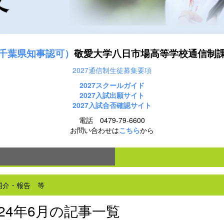
千葉県知事認可）
敬愛大学八日市場高等学校通信制
2027通信制生徒募集要項
2027スクールガイド
2027
入試出願サイト
2027入試合否確認サイト
電話 0479-79-6600
お問い合わせは
こちら
から
紹介・報告 等
024年6月の記事一覧