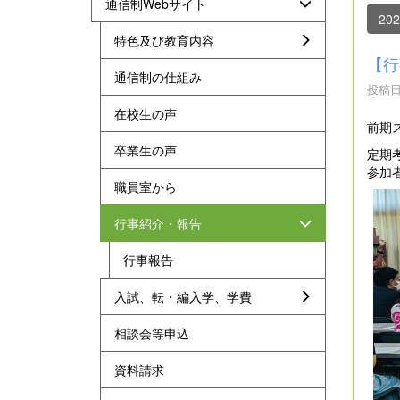
通信制Webサイト
20
特色及び教育内容
【行
通信制の仕組み
投稿日時
在校生の声
前期
卒業生の声
定期
参加
職員室から
行事紹介・報告
行事報告
入試、転・編入学、学費
相談会等申込
資料請求