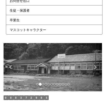
お問合せ窓口
生徒・保護者
卒業生
マスコットキャラクター
p
n
r
e
e
x
v
t
i
o
u
s
0
0
0
3
7
2
9
9
5