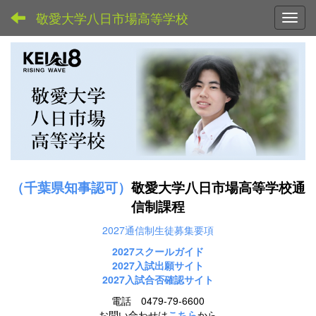
敬愛大学八日市場高等学校
Toggl
（千葉県知事認可）
敬愛大学八日市場高等学校通
信制課程
2027通信制生徒募集要項
2027スクールガイド
2027
入試出願サイト
2027入試合否確認サイト
電話 0479-79-6600
お問い合わせは
こちら
から