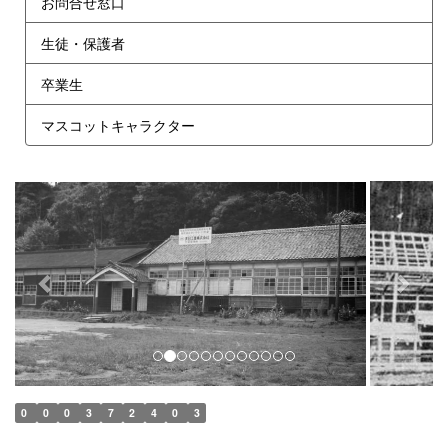
お問合せ窓口
生徒・保護者
卒業生
マスコットキャラクター
p
n
r
e
e
x
v
t
i
o
u
s
0
0
0
3
7
2
4
0
3