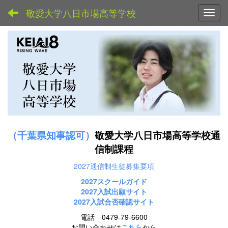
敬愛大学八日市場高等学校
Toggl
（千葉県知事認可）
敬愛大学八日市場高等学校通
信制課程
2027通信制生徒募集要項
2027スクールガイド
2027
入試出願サイト
2027入試合否確認サイト
電話 0479-79-6600
お問い合わせは
こちら
から