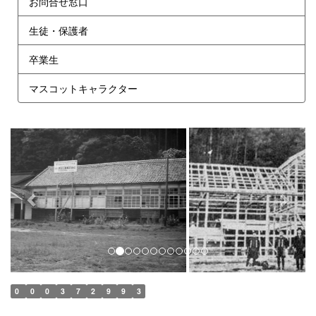
お問合せ窓口
生徒・保護者
卒業生
マスコットキャラクター
p
n
r
e
e
x
v
t
i
o
u
s
0
0
0
3
7
2
9
9
3