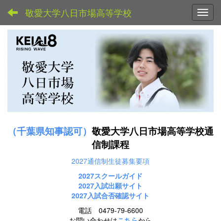
敬愛大学八日市場高等学校
Toggl
（千葉県知事認可）
敬愛大学八日市場高等学校通
信制課程
2027通信制生徒募集要項
2027スクールガイド
2027
入試出願サイト
2027入試合否確認サイト
電話 0479-79-6600
お問い合わせは
こちら
から