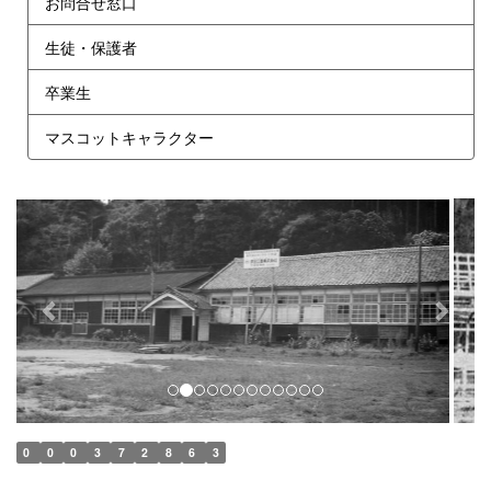
お問合せ窓口
生徒・保護者
卒業生
マスコットキャラクター
p
n
r
e
e
x
v
t
i
o
u
s
0
0
0
3
7
2
8
6
3