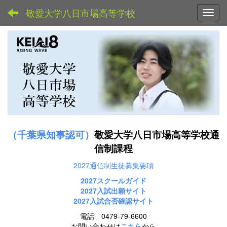
敬愛大学八日市場高等学校
Toggl
（千葉県知事認可）
敬愛大学八日市場高等学校通
信制課程
2027通信制生徒募集要項
2027スクールガイド
2027
入試出願サイト
2027入試合否確認サイト
電話 0479-79-6600
お問い合わせは
こちら
から