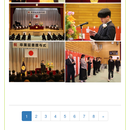
1
2
3
4
5
6
7
8
»