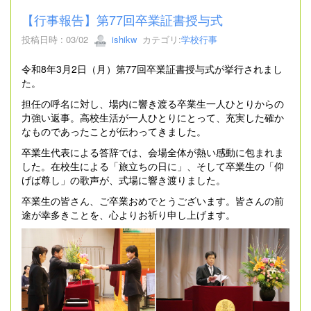
【行事報告】第77回卒業証書授与式
投稿日時 : 03/02
ishikw
カテゴリ:
学校行事
令和8年3月2日（月）第77回卒業証書授与式が挙行されまし
た。
担任の呼名に対し、場内に響き渡る卒業生一人ひとりからの
力強い返事。高校生活が一人ひとりにとって、充実した確か
なものであったことが伝わってきました。
卒業生代表による答辞では、会場全体が熱い感動に包まれま
した。在校生による「旅立ちの日に」、そして卒業生の「仰
げば尊し」の歌声が、式場に響き渡りました。
卒業生の皆さん、ご卒業おめでとうございます。皆さんの前
途が幸多きことを、心よりお祈り申し上げます。