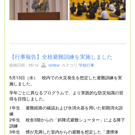
【行事報告】全校避難訓練を実施しました
投稿日時 : 05/13
ishikw
カテゴリ:
学校行事
5月13日（水） 校内での火災発生を想定した避難訓練を実
施しました。
学年ごとに異なるプログラムで、より実践的な防災知識の習
得を目指しました。
1年生 避難経路の確認および水消火器を用いた初期消火訓
練
2年生 校舎3階からの「斜降式避難シューター」による降下
訓練
3年生 煙が充満した室内からの避難を想定した「濃煙体