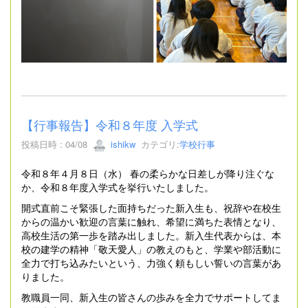
【行事報告】令和８年度 入学式
投稿日時 : 04/08
ishikw
カテゴリ:
学校行事
令和８年４月８日（水） 春の柔らかな日差しが降り注ぐな
か、令和８年度入学式を挙行いたしました。
開式直前こそ緊張した面持ちだった新入生も、祝辞や在校生
からの温かい歓迎の言葉に触れ、希望に満ちた表情となり、
高校生活の第一歩を踏み出しました。新入生代表からは、本
校の建学の精神「敬天愛人」の教えのもと、学業や部活動に
全力で打ち込みたいという、力強く頼もしい誓いの言葉があ
りました。
教職員一同、新入生の皆さんの歩みを全力でサポートしてま