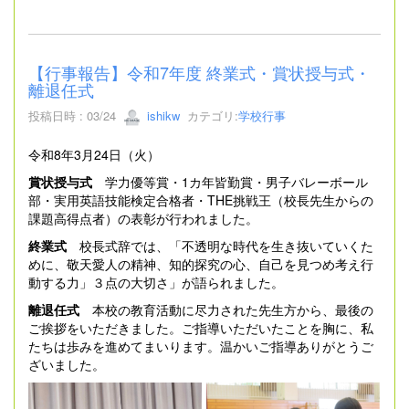
【行事報告】令和7年度 終業式・賞状授与式・
離退任式
投稿日時 : 03/24
ishikw
カテゴリ:
学校行事
令和8年3月24日（火）
賞状授与式
学力優等賞・1カ年皆勤賞・男子バレーボール
部・実用英語技能検定合格者・THE挑戦王（校長先生からの
課題高得点者）の表彰が行われました。
終業式
校長式辞では、「不透明な時代を生き抜いていくた
めに、敬天愛人の精神、知的探究の心、自己を見つめ考え行
動する力」３点の大切さ」が語られました。
離退任式
本校の教育活動に尽力された先生方から、最後の
ご挨拶をいただきました。ご指導いただいたことを胸に、私
たちは歩みを進めてまいります。温かいご指導ありがとうご
ざいました。