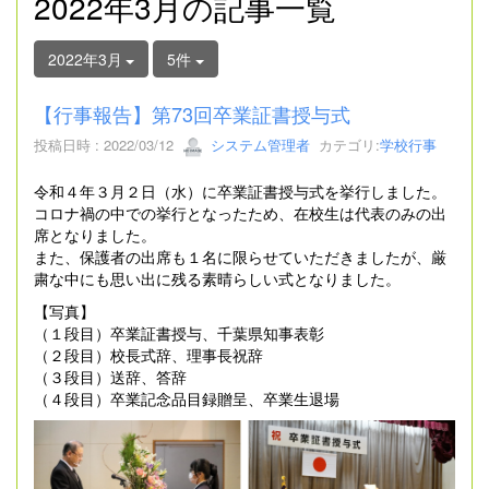
2022年3月の記事一覧
2022年3月
5件
【行事報告】第73回卒業証書授与式
投稿日時 : 2022/03/12
システム管理者
カテゴリ:
学校行事
令和４年３月２日（水）に卒業証書授与式を挙行しました。
コロナ禍の中での挙行となったため、在校生は代表のみの出
席となりました。
また、保護者の出席も１名に限らせていただきましたが、厳
粛な中にも思い出に残る素晴らしい式となりました。
【写真】
（１段目）卒業証書授与、千葉県知事表彰
（２段目）校長式辞、理事長祝辞
（３段目）送辞、答辞
（４段目）卒業記念品目録贈呈、卒業生退場