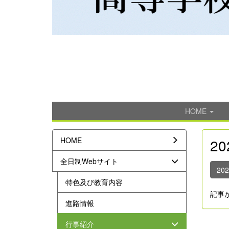
HOME
HOME
2
全日制Webサイト
20
特色及び教育内容
記事
進路情報
行事紹介