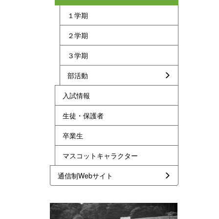
１学期
２学期
３学期
部活動
入試情報
生徒・保護者
卒業生
マスコットキャラクター
通信制Webサイト
p
n