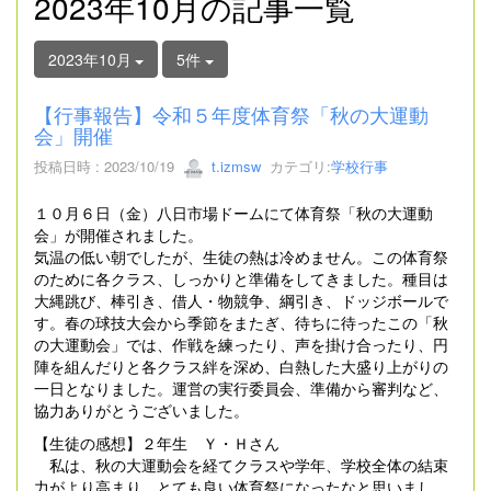
2023年10月の記事一覧
2023年10月
5件
【行事報告】令和５年度体育祭「秋の大運動
会」開催
投稿日時 : 2023/10/19
t.izmsw
カテゴリ:
学校行事
１０月６日（金）八日市場ドームにて体育祭「秋の大運動
会」が開催されました。
気温の低い朝でしたが、生徒の熱は冷めません。この体育祭
のために各クラス、しっかりと準備をしてきました。種目は
大縄跳び、棒引き、借人・物競争、綱引き、ドッジボールで
す。春の球技大会から季節をまたぎ、待ちに待ったこの「秋
の大運動会」では、作戦を練ったり、声を掛け合ったり、円
陣を組んだりと各クラス絆を深め、白熱した大盛り上がりの
一日となりました。運営の実行委員会、準備から審判など、
協力ありがとうございました。
【生徒の感想】２年生 Ｙ・Ｈさん
私は、秋の大運動会を経てクラスや学年、学校全体の結束
力がより高まり、とても良い体育祭になったなと思いまし