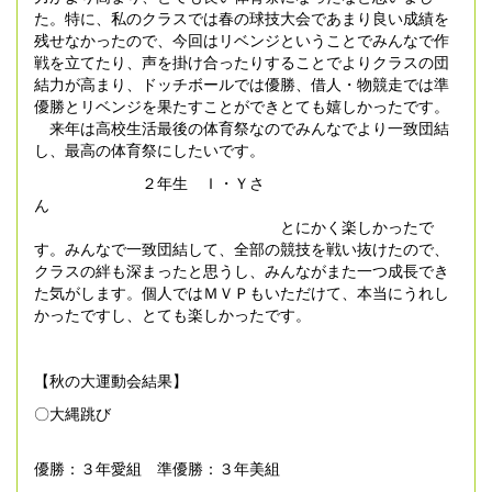
た。特に、私のクラスでは春の球技大会であまり良い成績を
残せなかったので、今回はリベンジということでみんなで作
戦を立てたり、声を掛け合ったりすることでよりクラスの団
結力が高まり、ドッチボールでは優勝、借人・物競走では準
優勝とリベンジを果たすことができとても嬉しかったです。
来年は高校生活最後の体育祭なのでみんなでより一致団結
し、最高の体育祭にしたいです。
２年生 Ｉ・Ｙさ
ん
とにかく楽しかったで
す。みんなで一致団結して、全部の競技を戦い抜けたので、
クラスの絆も深まったと思うし、みんながまた一つ成長でき
た気がします。個人ではＭＶＰもいただけて、本当にうれし
かったですし、とても楽しかったです。
【秋の大運動会結果】
〇大縄跳び
優勝：３年愛組 準優勝：３年美組