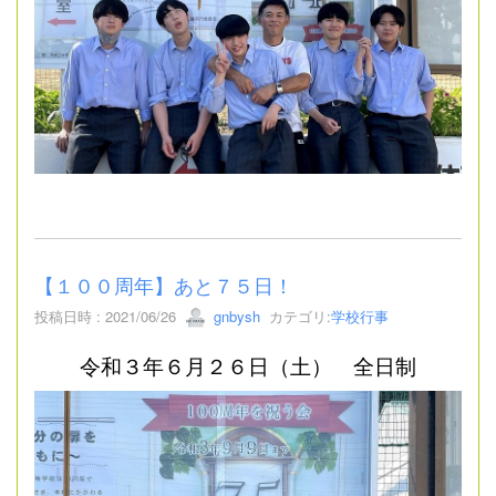
【１００周年】あと７５日！
投稿日時 : 2021/06/26
gnbysh
カテゴリ:
学校行事
令和３年６月２６日（土） 全日制