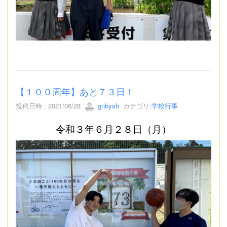
【１００周年】あと７３日！
投稿日時 : 2021/06/28
gnbysh
カテゴリ:
学校行事
令和３年６月２８日（月）