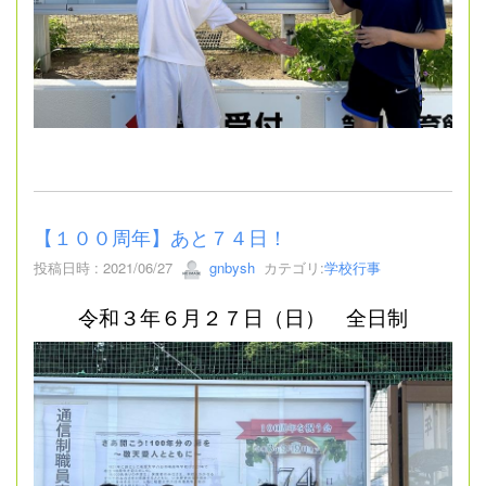
【１００周年】あと７４日！
投稿日時 : 2021/06/27
gnbysh
カテゴリ:
学校行事
令和３年６月２７日（日） 全日制