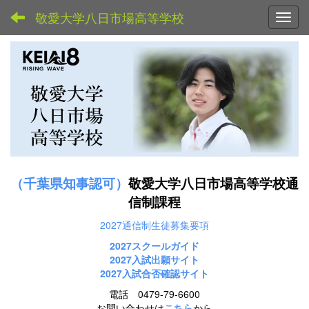
敬愛大学八日市場高等学校
Toggl
（千葉県知事認可）
敬愛大学八日市場高等学校通
信制課程
2027通信制生徒募集要項
2027スクールガイド
2027
入試出願サイト
2027入試合否確認サイト
電話 0479-79-6600
お問い合わせは
こちら
から