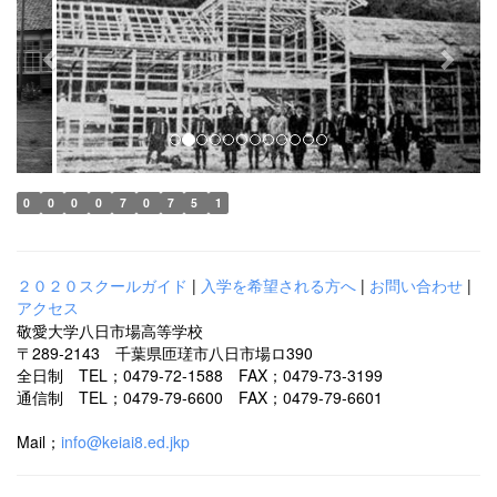
e
x
v
t
i
o
u
s
0
0
0
0
7
0
7
5
1
２０２０スクールガイド
|
入学を希望される方へ
|
お問い合わせ
|
アクセス
敬愛大学八日市場高等学校
〒289-2143 千葉県匝瑳市八日市場ロ390
全日制 TEL；0479-72-1588 FAX；0479-73-3199
通信制 TEL；0479-79-6600 FAX；0479-79-6601
Mail；
info@keiai8.ed.jkp