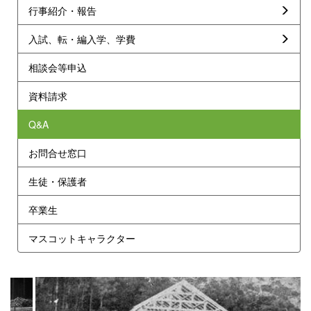
行事紹介・報告
入試、転・編入学、学費
相談会等申込
資料請求
Q&A
お問合せ窓口
生徒・保護者
卒業生
マスコットキャラクター
p
n
r
e