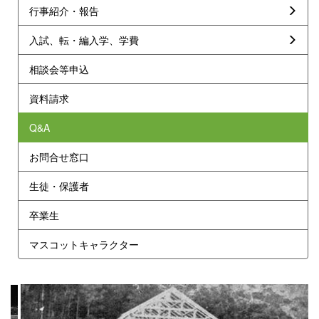
行事紹介・報告
入試、転・編入学、学費
相談会等申込
資料請求
Q&A
お問合せ窓口
生徒・保護者
卒業生
マスコットキャラクター
p
n
r
e