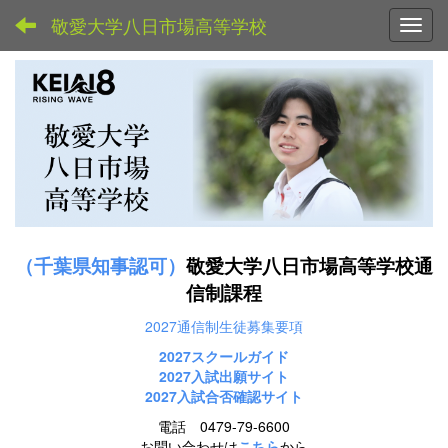
敬愛大学八日市場高等学校
Toggl
（千葉県知事認可）
敬愛大学八日市場高等学校通
信制課程
2027通信制生徒募集要項
2027スクールガイド
2027
入試出願サイト
2027入試合否確認サイト
電話 0479-79-6600
お問い合わせは
こちら
から