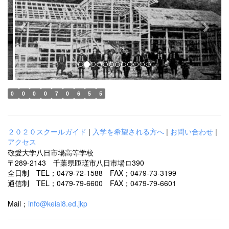
e
x
v
t
i
o
u
s
0
0
0
0
7
0
6
5
5
２０２０スクールガイド
|
入学を希望される方へ
|
お問い合わせ
|
アクセス
敬愛大学八日市場高等学校
〒289-2143 千葉県匝瑳市八日市場ロ390
全日制 TEL；0479-72-1588 FAX；0479-73-3199
通信制 TEL；0479-79-6600 FAX；0479-79-6601
Mail；
info@keiai8.ed.jkp