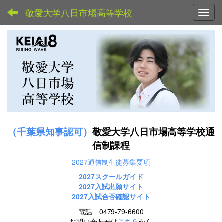
敬愛大学八日市場高等学校
Toggl
（千葉県知事認可）
敬愛大学八日市場高等学校通
信制課程
2027通信制生徒募集要項
2027スクールガイド
2027
入試出願サイト
2027入試合否確認サイト
電話 0479-79-6600
お問い合わせは
こちら
から