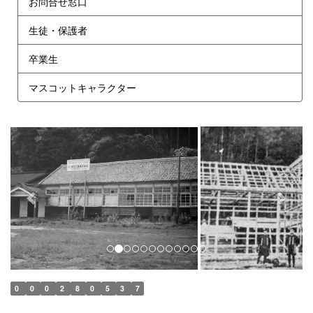
お問合せ窓口
生徒・保護者
卒業生
マスコットキャラクター
p
n
r
e
e
x
v
t
i
o
u
s
0
0
0
2
8
0
5
3
7