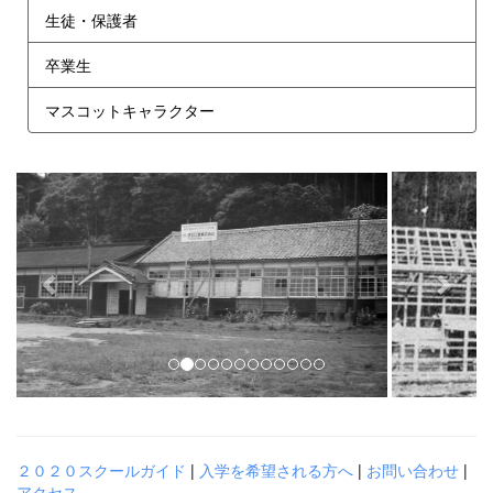
生徒・保護者
卒業生
マスコットキャラクター
p
n
r
e
e
x
v
t
i
o
u
s
２０２０スクールガイド
|
入学を希望される方へ
|
お問い合わせ
|
アクセス