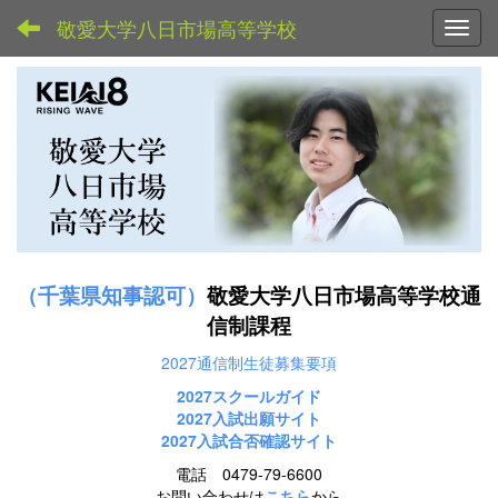
敬愛大学八日市場高等学校
Toggl
（千葉県知事認可）
敬愛大学八日市場高等学校通
信制課程
2027通信制生徒募集要項
2027スクールガイド
2027
入試出願サイト
2027入試合否確認サイト
電話 0479-79-6600
お問い合わせは
こちら
から