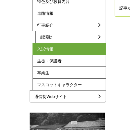
特色及び教育内容
記事
進路情報
行事紹介
部活動
入試情報
生徒・保護者
卒業生
マスコットキャラクター
通信制Webサイト
p
n
r
e