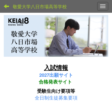
敬愛大学八日市場高等学校
Toggl
入試情報
2027
出願サイト
合格発表サイト
受験生向け要項等
全日制生徒募集要項