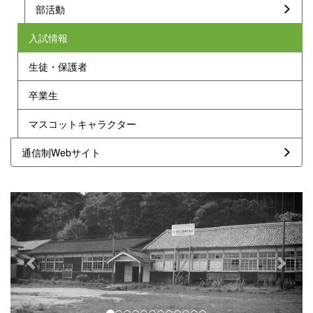
部活動
入試情報
生徒・保護者
卒業生
マスコットキャラクター
通信制Webサイト
p
n
r
e
e
x
v
t
i
o