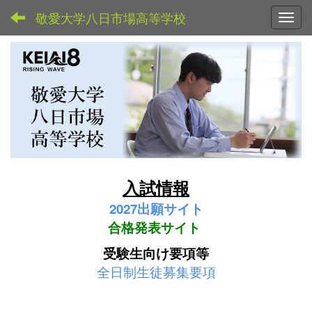
敬愛大学八日市場高等学校
Toggl
入試情報
2027
出願サイト
合格発表サイト
受験生向け要項等
全日制生徒募集要項