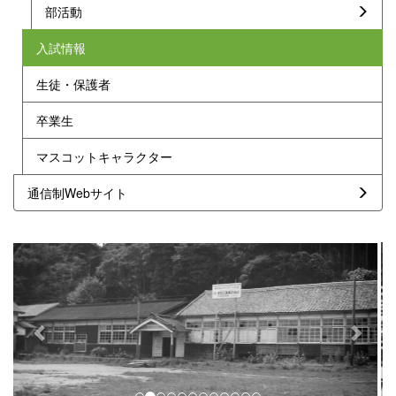
部活動
入試情報
生徒・保護者
卒業生
マスコットキャラクター
通信制Webサイト
p
n
r
e
e
x
v
t
i
o