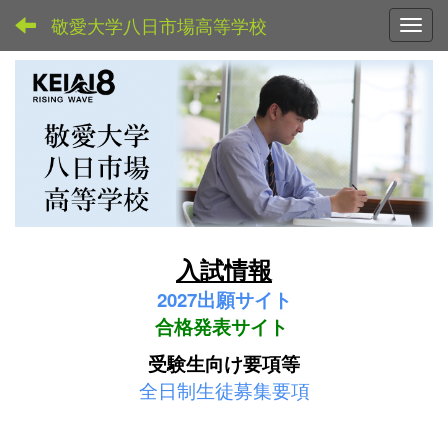
敬愛大学八日市場高等学校
Toggl
入試情報
2027
出願サイト
合格発表サイト
受験生向け要項等
全日制生徒募集要項