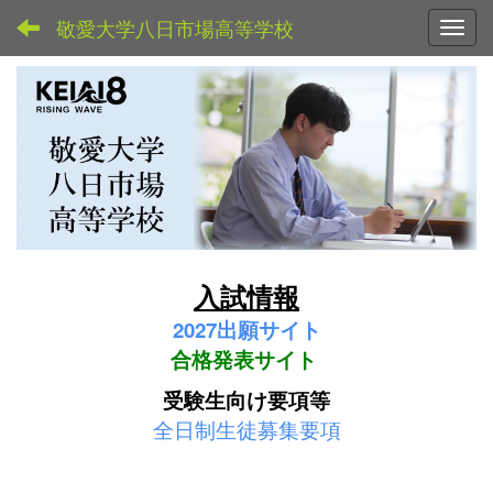
敬愛大学八日市場高等学校
Toggl
入試情報
2027
出願サイト
合格発表サイト
受験生向け要項等
全日制生徒募集要項