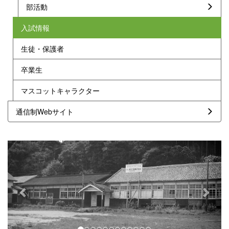
部活動
入試情報
生徒・保護者
卒業生
マスコットキャラクター
通信制Webサイト
p
n
r
e
e
x
v
t
i
o