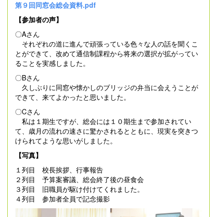
第９回同窓会総会資料.pdf
【参加者の声】
〇Aさん
それぞれの道に進んで頑張っている色々な人の話を聞くこ
とができて、改めて通信制課程から将来の選択が拡がってい
ることを実感しました。
〇Bさん
久しぶりに同窓や懐かしのブリッジの弁当に会えうことが
できて、来てよかったと思いました。
〇Cさん
私は１期生ですが、総会には１０期生まで参加されてい
て、歳月の流れの速さに驚かされるとともに、現実を突きつ
けられてような思いがしました。
【写真】
１列目 校長挨拶、行事報告
２列目 予算案審議、総会終了後の昼食会
３列目 旧職員が駆け付けてくれました。
４列目 参加者全員で記念撮影