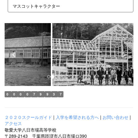
マスコットキャラクター
p
n
r
e
e
x
v
t
i
o
u
s
0
0
0
0
7
9
9
3
7
２０２０スクールガイド
|
入学を希望される方へ
|
お問い合わせ
|
アクセス
敬愛大学八日市場高等学校
〒289-2143 千葉県匝瑳市八日市場ロ390