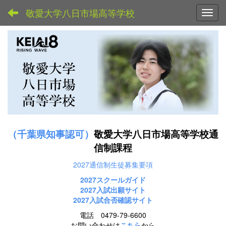
敬愛大学八日市場高等学校
Toggl
（千葉県知事認可）
敬愛大学八日市場高等学校通
信制課程
2027通信制生徒募集要項
2027スクールガイド
2027
入試出願サイト
2027入試合否確認サイト
電話 0479-79-6600
お問い合わせは
こちら
から