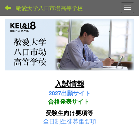
敬愛大学八日市場高等学校
Toggl
入試情報
2027
出願サイト
合格発表サイト
受験生向け要項等
全日制生徒募集要項