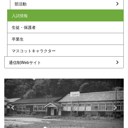
部活動
入試情報
生徒・保護者
卒業生
マスコットキャラクター
通信制Webサイト
p
n
r
e
e
x
v
t
i
o