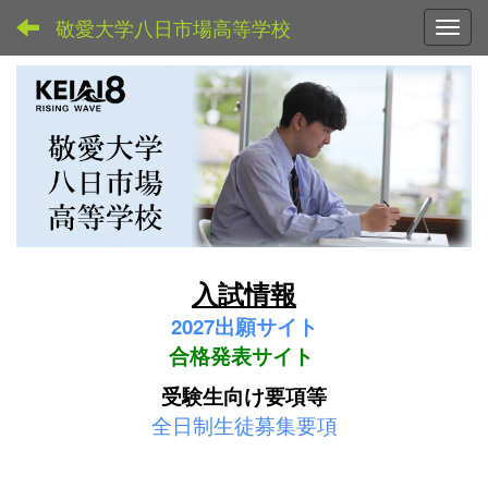
敬愛大学八日市場高等学校
Toggl
入試情報
2027
出願サイト
合格発表サイト
受験生向け要項等
全日制生徒募集要項