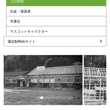
入試情報
生徒・保護者
卒業生
マスコットキャラクター
通信制Webサイト
p
n
r
e
e
x
v
t
i
o
u
s