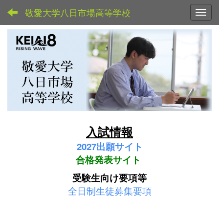
敬愛大学八日市場高等学校
Toggl
入試情報
2027
出願サイト
合格発表サイト
受験生向け要項等
全日制生徒募集要項