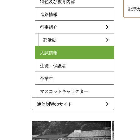
特色及び教育内容
記事
進路情報
行事紹介
部活動
入試情報
生徒・保護者
卒業生
マスコットキャラクター
通信制Webサイト
p
n
r
e