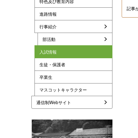
特色及び教育内容
記事
進路情報
行事紹介
部活動
入試情報
生徒・保護者
卒業生
マスコットキャラクター
通信制Webサイト
p
n
r
e