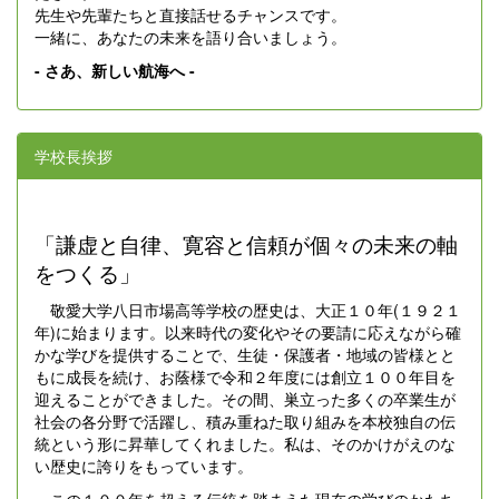
先生や先輩たちと直接話せるチャンスです。
一緒に、あなたの未来を語り合いましょう。
- さあ、新しい航海へ -
学校長挨拶
「謙虚と自律、寛容と信頼が個々の未来の軸
をつくる」
敬愛大学八日市場高等学校の歴史は、大正１０年(１９２１
年)に始まります。以来時代の変化やその要請に応えながら確
かな学びを提供することで、生徒・保護者・地域の皆様とと
もに成長を続け、お蔭様で令和２年度には創立１００年目を
迎えることができました。その間、巣立った多くの卒業生が
社会の各分野で活躍し、積み重ねた取り組みを本校独自の伝
統という形に昇華してくれました。私は、そのかけがえのな
い歴史に誇りをもっています。
この１００年を超える伝統を踏まえた現在の学びのかたち