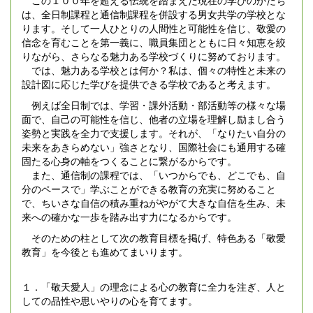
は、全日制課程と通信制課程を併設する男女共学の学校とな
ります。そして一人ひとりの人間性と可能性を信じ、敬愛の
信念を育むことを第一義に、職員集団とともに日々知恵を絞
りながら、さらなる魅力ある学校づくりに努めております。
では、魅力ある学校とは何か？私は、個々の特性と未来の
設計図に応じた学びを提供できる学校であると考えます。
例えば全日制では、学習・課外活動・部活動等の様々な場
面で、自己の可能性を信じ、他者の立場を理解し励まし合う
姿勢と実践を全力で支援します。それが、「なりたい自分の
未来をあきらめない」強さとなり、国際社会にも通用する確
固たる心身の軸をつくることに繋がるからです。
また、通信制の課程では、「いつからでも、どこでも、自
分のペースで」学ぶことができる教育の充実に努めること
で、ちいさな自信の積み重ねがやがて大きな自信を生み、未
来への確かな一歩を踏み出す力になるからです。
そのための柱として次の教育目標を掲げ、特色ある「敬愛
教育」を今後とも進めてまいります。
１．「敬天愛人」の理念による心の教育に全力を注ぎ、人と
しての品性や思いやりの心を育てます。