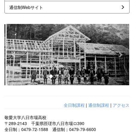
通信制Webサイト
p
n
r
e
e
x
v
t
i
o
u
s
全日制課程
|
通信制課程
|
アクセス
敬愛大学八日市場高校
〒289-2143 千葉県匝瑳市八日市場ロ390
全日制；0479-72-1588 通信制；0479-79-6600