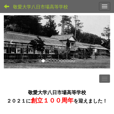
敬愛大学八日市場高等学校
Toggl
p
n
r
e
e
x
v
t
i
o
u
s
敬愛大学八日市場高等学校
創立１００周年
２０２１に
を迎えました！