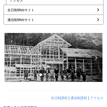
アクセス
全日制Webサイト
通信制Webサイト
p
n
r
e
e
x
v
t
i
o
u
s
全日制課程
|
通信制課程
|
アクセス