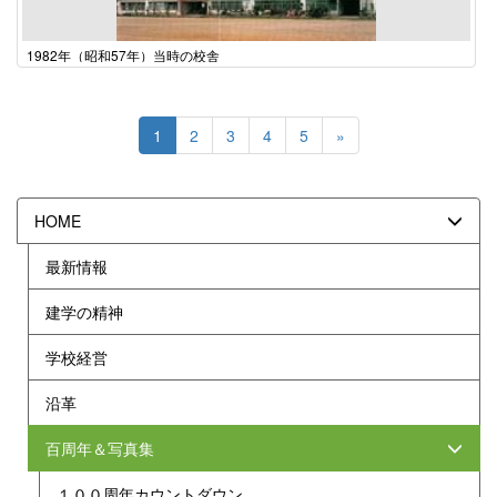
1982年（昭和57年）当時の校舎
1
2
3
4
5
»
HOME
最新情報
建学の精神
学校経営
沿革
百周年＆写真集
１００周年カウントダウン