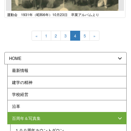
運動会 1931年（昭和6年）10月23日 卒業アルバムより
«
1
2
3
4
5
»
HOME
最新情報
建学の精神
学校経営
沿革
百周年＆写真集
１００周年カウントダウン