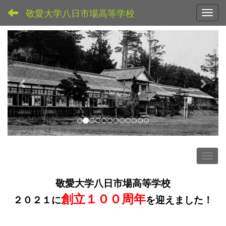
敬愛大学八日市場高等学校
Toggl
p
n
r
e
e
x
v
t
i
o
u
s
敬愛大学八日市場高等学校
創立１００周年
２０２１に
を迎えました！