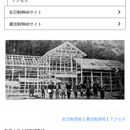
アクセス
全日制Webサイト
通信制Webサイト
p
n
r
e
e
x
v
t
i
o
u
s
全日制課程
|
通信制課程
|
アクセス