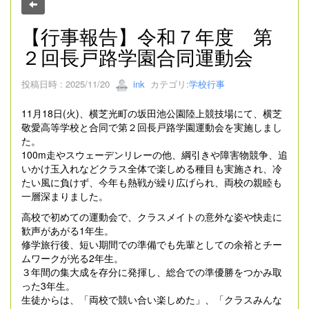
【行事報告】令和７年度 第
２回長戸路学園合同運動会
投稿日時 : 2025/11/20
ink
カテゴリ:
学校行事
11月18日(火)、横芝光町の坂田池公園陸上競技場にて、横芝
敬愛高等学校と合同で第２回長戸路学園運動会を実施しまし
た。
100m走やスウェーデンリレーの他、綱引きや障害物競争、追
いかけ玉入れなどクラス全体で楽しめる種目も実施され、冷
たい風に負けず、今年も熱戦が繰り広げられ、両校の親睦も
一層深まりました。
高校で初めての運動会で、クラスメイトの意外な姿や快走に
歓声があがる1年生。
修学旅行後、短い期間での準備でも先輩としての余裕とチー
ムワークが光る2年生。
３年間の集大成を存分に発揮し、総合での準優勝をつかみ取
った3年生。
生徒からは、「両校で競い合い楽しめた」、「クラスみんな