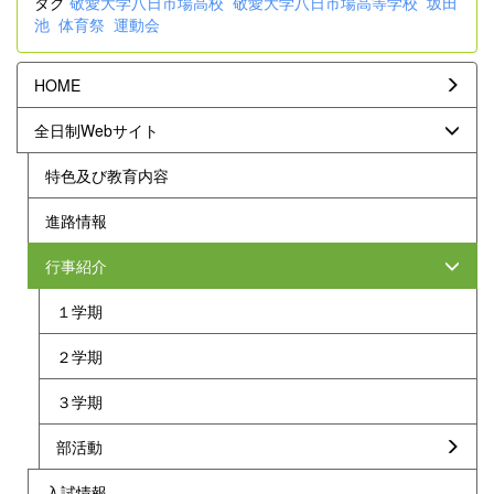
タグ
敬愛大学八日市場高校
敬愛大学八日市場高等学校
坂田
池
体育祭
運動会
HOME
全日制Webサイト
特色及び教育内容
進路情報
行事紹介
１学期
２学期
３学期
部活動
入試情報