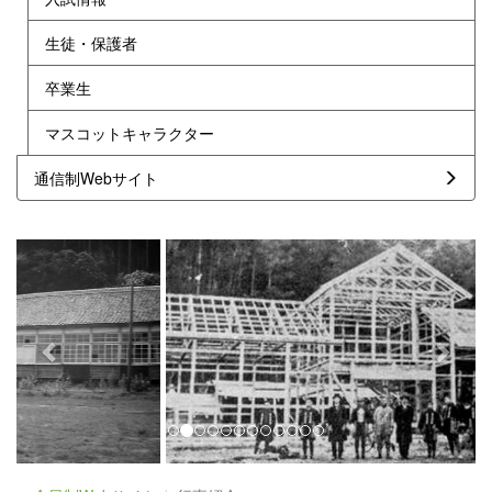
生徒・保護者
卒業生
マスコットキャラクター
通信制Webサイト
p
n
r
e
e
x
v
t
i
o
u
s