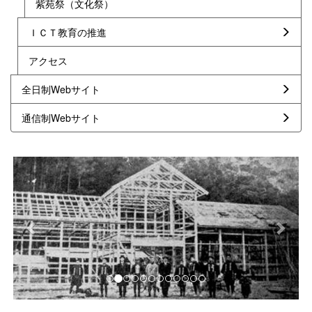
紫苑祭（文化祭）
ＩＣＴ教育の推進
アクセス
全日制Webサイト
通信制Webサイト
p
n
r
e
e
x
v
t
i
o
u
s