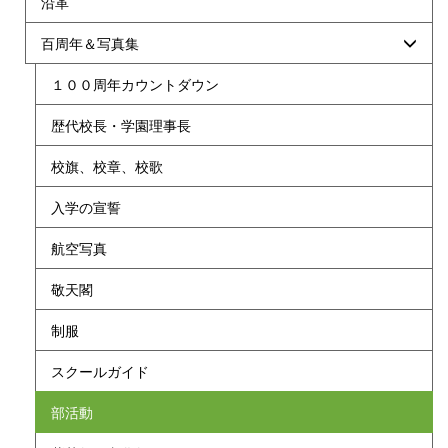
沿革
百周年＆写真集
１００周年カウントダウン
歴代校長・学園理事長
校旗、校章、校歌
入学の宣誓
航空写真
敬天閣
制服
スクールガイド
部活動