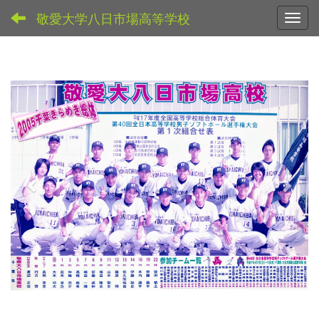
敬愛大学八日市場高等学校
Toggl
p
n
r
e
e
x
v
t
i
o
u
s