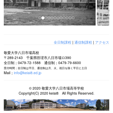
i
o
u
s
全日制課程
|
通信制課程
|
アクセス
敬愛大学八日市場高校
〒289-2143 千葉県匝瑳市八日市場ロ390
全日制；0479-72-1588 通信制；0479-79-6600
受付時間；全日制は平日、通信制は月、火、祝日を除く平日と土日
Mail；
info@keiai8.ed.jp
© 2020 敬愛大学八日市場高等学校
Copyright(C) 2020 keiai8 All Rights Reserved.