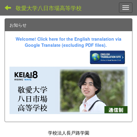
敬愛大学八日市場高等学校
Toggl
お知らせ
Welcome! Click here for the English translation via
Google Translate (excluding PDF files).
学校法人長戸路学園