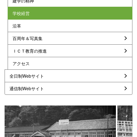
建学の精神
学校経営
沿革
百周年＆写真集
ＩＣＴ教育の推進
アクセス
全日制Webサイト
通信制Webサイト
p
n
r
e
e
x
v
t