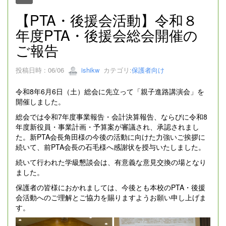
【PTA・後援会活動】令和８
年度PTA・後援会総会開催の
ご報告
投稿日時 : 06/06
ishikw
カテゴリ:
保護者向け
令和8年6月6日（土）総会に先立って「親子進路講演会」を
開催しました。
総会では令和7年度事業報告・会計決算報告、ならびに令和8
年度新役員・事業計画・予算案が審議され、承認されまし
た。新PTA会長角田様の今後の活動に向けた力強いご挨拶に
続いて、前PTA会長の石毛様へ感謝状を授与いたしました。
続いて行われた学級懇談会は、有意義な意見交換の場となり
ました。
保護者の皆様におかれましては、今後とも本校のPTA・後援
会活動へのご理解とご協力を賜りますようお願い申し上げま
す。