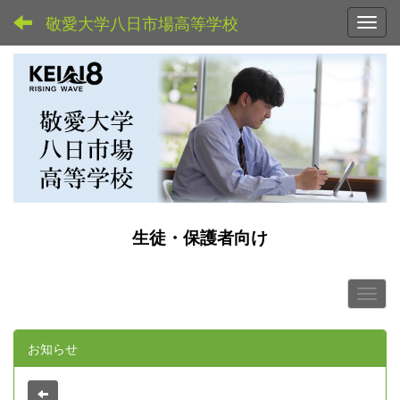
敬愛大学八日市場高等学校
Toggl
生徒・保護者向け
お知らせ