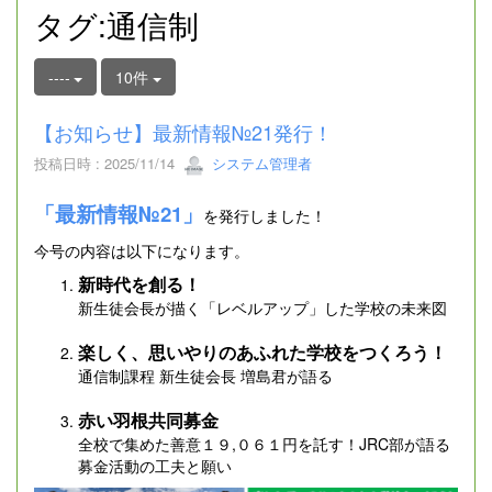
タグ:通信制
----
10件
【お知らせ】最新情報№21発行！
投稿日時 : 2025/11/14
システム管理者
「最新情報№21」
を発行しました！
今号の内容は以下になります。
新時代を創る！
新生徒会長が描く「レベルアップ」した学校の未来図
楽しく、思いやりのあふれた学校をつくろう！
通信制課程 新生徒会長 増島君が語る
赤い羽根共同募金
全校で集めた善意１９,０６１円を託す！JRC部が語る
募金活動の工夫と願い