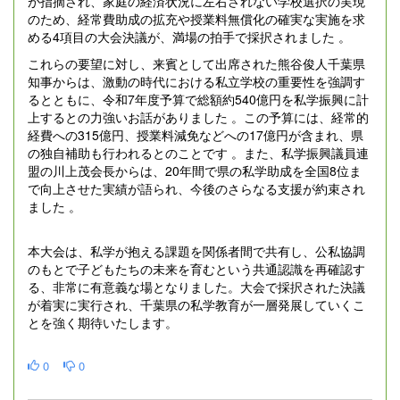
が指摘され、家庭の経済状況に左右されない学校選択の実現
のため、経常費助成の拡充や授業料無償化の確実な実施を求
める4項目の大会決議が、満場の拍手で採択されました 。
これらの要望に対し、来賓として出席された熊谷俊人千葉県
知事からは、激動の時代における私立学校の重要性を強調す
るとともに、令和7年度予算で総額約540億円を私学振興に計
上するとの力強いお話がありました 。この予算には、経常的
経費への315億円、授業料減免などへの17億円が含まれ、県
の独自補助も行われるとのことです 。また、私学振興議員連
盟の川上茂会長からは、20年間で県の私学助成を全国8位ま
で向上させた実績が語られ、今後のさらなる支援が約束され
ました 。
本大会は、私学が抱える課題を関係者間で共有し、公私協調
のもとで子どもたちの未来を育むという共通認識を再確認す
る、非常に有意義な場となりました。大会で採択された決議
が着実に実行され、千葉県の私学教育が一層発展していくこ
とを強く期待いたします。
0
0