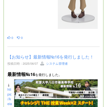
0
0
【お知らせ】最新情報№16を発行しました！
投稿日時 : 2025/06/07
システム管理者
最新情報№16
を発行しました。
↓
htt
ps:
//k
eia