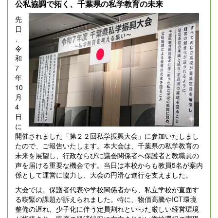
公私協調で拓く、千葉県の私学教育の未来
先
日
、
令
和
7
年
10
月
4
日
に
開催されました「第２２回私学振興大会」に参加いたしまし
たので、ご報告いたします。本大会は、千葉県の私学教育の
未来を展望し、行政ならびに議会関係者へ保護者と教職員の
声を届ける重要な機会です。当日は本校からも教員5名が案内
係として運営に協力し、大会の円滑な進行を支えました。
大会では、保護者代表や学校関係者から、私立学校が直面す
る喫緊の課題が訴えられました。特に、物価高騰やICT環境
整備の遅れ、少子化に伴う定員割れといった厳しい経営環境