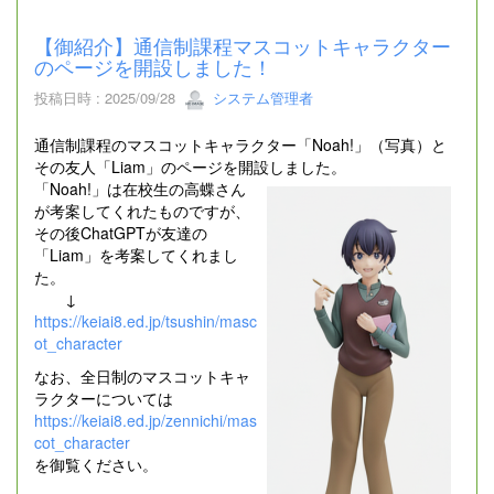
【御紹介】通信制課程マスコットキャラクター
のページを開設しました！
投稿日時 : 2025/09/28
システム管理者
通信制課程のマスコットキャラクター「Noah!」（写真）と
その友人「Liam」のページを開設しました。
「Noah!」は在校生の高蝶さん
が考案してくれたものですが、
その後ChatGPTが友達の
「Liam」を考案してくれまし
た。
↓
https://keiai8.ed.jp/tsushin/masc
ot_character
なお、全日制のマスコットキャ
ラクターについては
https://keiai8.ed.jp/zennichi/mas
cot_character
を御覧ください。