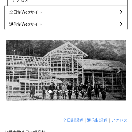
全日制Webサイト
通信制Webサイト
p
n
r
e
e
x
v
t
i
o
u
s
全日制課程
|
通信制課程
|
アクセス