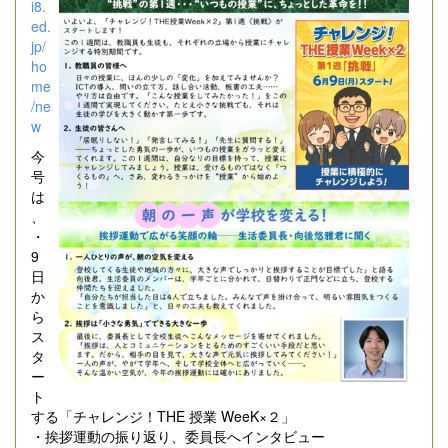
i8.
ed.
jp/
ho
me
/ne
w
今
号
は
、
・
9
日
か
ら
ス
タ
ー
ト
する「チャレンジ！THE 授業 WeeK×２」
・挨拶運動の振り返り、委員長へインタビュー