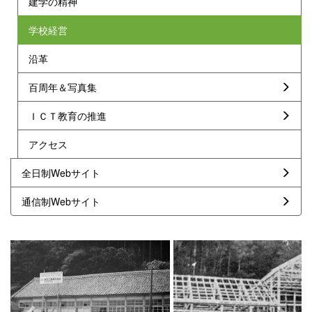
建学の精神
学校経営
沿革
百周年＆写真集
ＩＣＴ教育の推進
アクセス
全日制Webサイト
通信制Webサイト
p
n
r
e
e
x
v
t