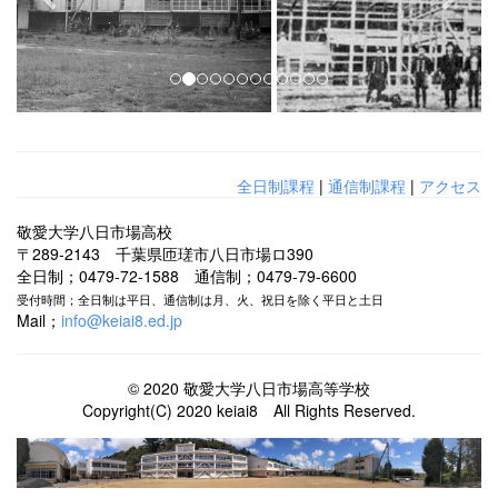
i
o
u
s
全日制課程
|
通信制課程
|
アクセス
敬愛大学八日市場高校
〒289-2143 千葉県匝瑳市八日市場ロ390
全日制；0479-72-1588 通信制；0479-79-6600
受付時間；全日制は平日、通信制は月、火、祝日を除く平日と土日
Mail；
info@keiai8.ed.jp
© 2020 敬愛大学八日市場高等学校
Copyright(C) 2020 keiai8 All Rights Reserved.