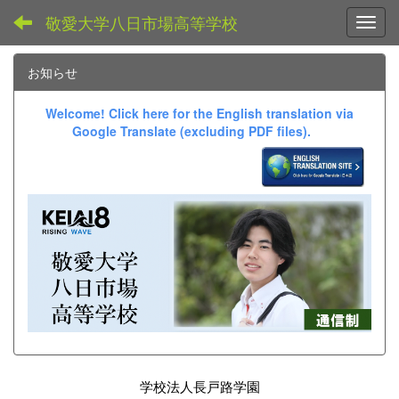
敬愛大学八日市場高等学校
Toggl
お知らせ
Welcome! Click here for the English translation via
Google Translate (excluding PDF files).
学校法人長戸路学園