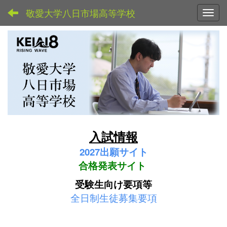
敬愛大学八日市場高等学校
Toggl
入試情報
2027
出願サイト
合格発表サイト
受験生向け要項等
全日制生徒募集要項