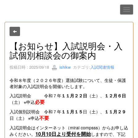
【お知らせ】入試説明会・入
試個別相談会の御案内
投稿日時 : 2025/09/18
ishikw
カテゴリ:
入試関連情報
令和８年度（２０２６年度）選抜試験について、生徒・保護
者対象の入試説明会を開催いたします。
入試説明会 令和７年
１１月２２日
（土）、
１２月６日
必要
（土） ※申込
入試個別説明会 令和７年
１１月１５
日（土）、
１１月２９
不要
日（土） ※申込
入試説明会はインターネット（mirai compsss）からお申し込
10月10日より受付を開始
みください。
しますので、下記