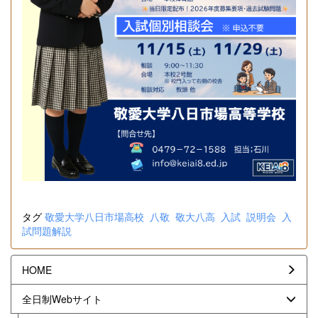
タグ
敬愛大学八日市場高校
八敬
敬大八高
入試
説明会
入
試問題解説
HOME
全日制Webサイト