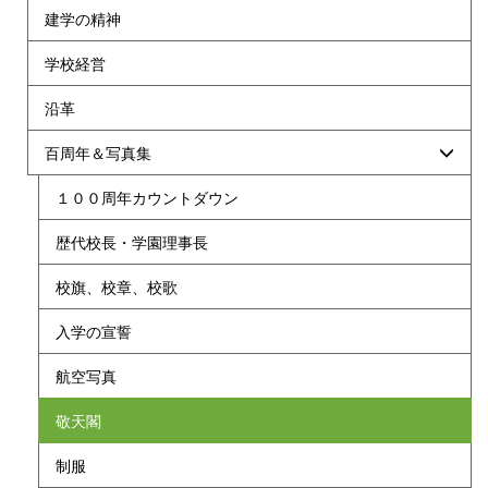
建学の精神
学校経営
沿革
百周年＆写真集
１００周年カウントダウン
歴代校長・学園理事長
校旗、校章、校歌
入学の宣誓
航空写真
敬天閣
制服