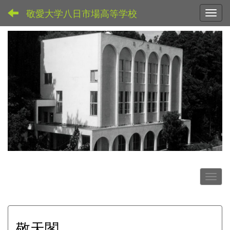
敬愛大学八日市場高等学校
Toggl
敬天閣