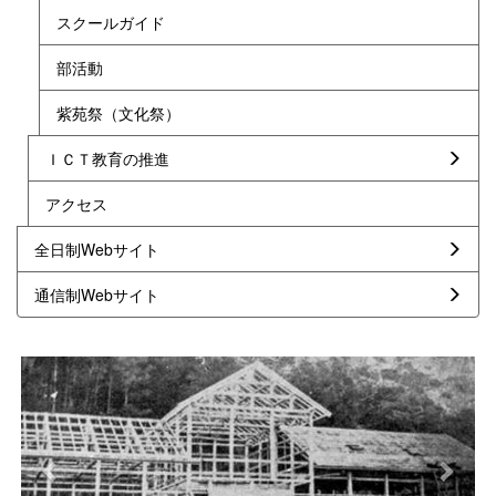
スクールガイド
部活動
紫苑祭（文化祭）
ＩＣＴ教育の推進
アクセス
全日制Webサイト
通信制Webサイト
p
n
r
e
e
x
v
t
i