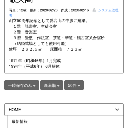
写真：12枚
更新：2020/02/26
作成：2020/02/16
システム管理
者
創立50周年記念として愛宕山の中腹に建築。
１階 読書室、生徒会室
２階 音楽室
３階 畳敷 作法室、茶道・華道・稽古室又合宿所
（結婚式場としても使用可能）
建坪 ２６２.５㎡ 床面積 ７２３㎡
1971年（昭和46年）1月完成
1994年（平成6年） 6月解体
一時保存のみ
新着順
50件
HOME
最新情報