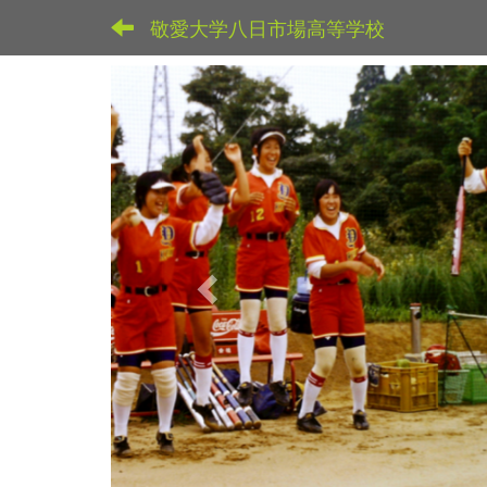
敬愛大学八日市場高等学校
p
r
e
v
i
o
u
s