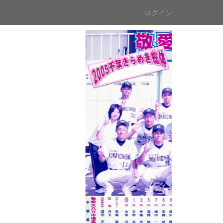
ログイン
n
e
x
t