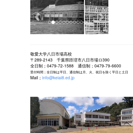
r
e
e
x
v
t
i
o
u
敬愛大学八日市場高校
s
〒289-2143 千葉県匝瑳市八日市場ロ390
全日制；0479-72-1588 通信制；0479-79-6600
受付時間；全日制は平日、通信制は月、火、祝日を除く平日と土日
Mail；
info@keiai8.ed.jp