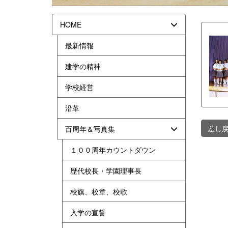
HOME
最新情報
建学の精神
学校経営
沿革
差し
百周年＆写真集
１００周年カウントダウン
歴代校長・学園理事長
校旗、校章、校歌
入学の宣誓