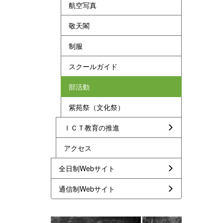
航空写真
敬天閣
制服
スクールガイド
部活動
紫苑祭（文化祭）
ＩＣＴ教育の推進
アクセス
全日制Webサイト
通信制Webサイト
p
n