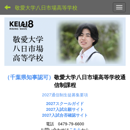
敬愛大学八日市場高等学校
Toggl
（千葉県知事認可）
敬愛大学八日市場高等学校通
信制課程
2027通信制生徒募集要項
2027スクールガイド
2027
入試出願サイト
2027入試合否確認サイト
電話 0479-79-6600
お問い合わせは
こちら
から