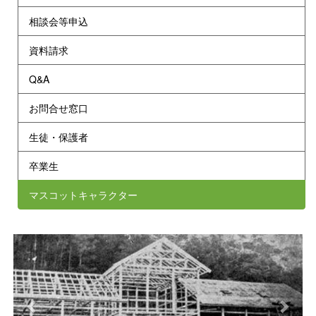
相談会等申込
資料請求
Q&A
お問合せ窓口
生徒・保護者
卒業生
マスコットキャラクター
p
n
r
e
e
x
v
t